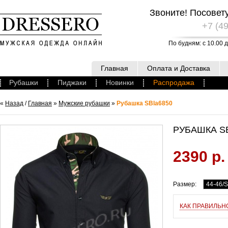
Звоните! Посовет
+7 (49
По будням: с 10.00 д
Главная
Оплата и Доставка
Рубашки
Пиджаки
Новинки
Распродажа
«
Назад
/
Главная
»
Мужские рубашки
»
Рубашка SBla6850
РУБАШКА S
2390 р.
Размер:
44-46/S
КАК ПРАВИЛЬН