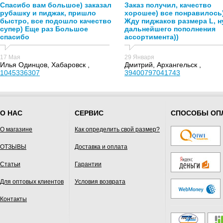
Спасибо вам большое) заказал
Заказ получил, качество
рубашку и пиджак, пришло
хорошее) все понравилось
быстро, все подошло качество
Жду пиджаков размера L, н
супер) Еще раз Большое
дальнейшего пополнения
спасибо
ассортимента))
17 Мая
29 Января
Илья Одинцов, Хабаровск ,
Дмитрий, Архангельск ,
1045336307
39400797041743
О НАС
СЕРВИС
СПОСОБЫ ОП
О магазине
Как определить свой размер?
ОТЗЫВЫ
Доставка и оплата
Статьи
Гарантии
Для оптовых клиентов
Условия возврата
Контакты