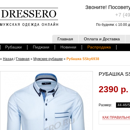
Звоните! Посовет
+7 (49
По будням: с 10.00 д
Главная
Оплата и Доставка
Рубашки
Пиджаки
Новинки
Распродажа
«
Назад
/
Главная
»
Мужские рубашки
»
Рубашка SSky6938
РУБАШКА S
2390 р.
Размер:
44-46/S
КАК ПРАВИЛЬН