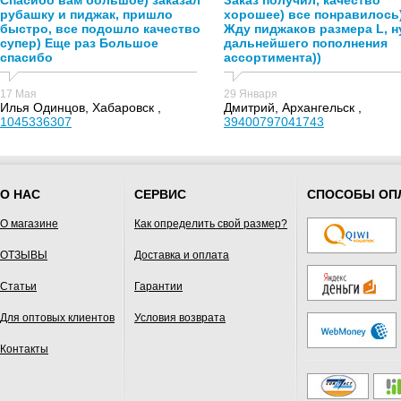
Спасибо вам большое) заказал
Заказ получил, качество
рубашку и пиджак, пришло
хорошее) все понравилось
быстро, все подошло качество
Жду пиджаков размера L, н
супер) Еще раз Большое
дальнейшего пополнения
спасибо
ассортимента))
17 Мая
29 Января
Илья Одинцов, Хабаровск ,
Дмитрий, Архангельск ,
1045336307
39400797041743
О НАС
СЕРВИС
СПОСОБЫ ОП
О магазине
Как определить свой размер?
ОТЗЫВЫ
Доставка и оплата
Статьи
Гарантии
Для оптовых клиентов
Условия возврата
Контакты