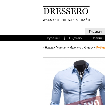
Главная
Рубашки
Пиджаки
Новинки
«
Назад
/
Главная
»
Мужские рубашки
»
Рубаш