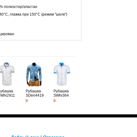
0% полиэстер/эластан
40°C, глажка при 150°C (режим "шелк")
цирован.
Рубашка
Рубашка
Рубашка
Whi2911
SDen4419
SWhi364
.
р.
р.