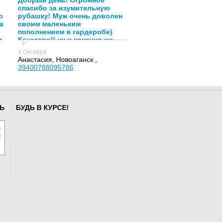
Добрый день! Огромное
спасибо за изумительную
о
рубашку! Муж очень доволен
а
своим маленьким
пополнением в гардеробе)
и
Качество!! ну и конечно же
спасибо Анастасии,за её
3 Октября
подход и помощь к клиентам!)
Анастасия, Новоаганск ,
39400788095786
Ь
БУДЬ В КУРСЕ!