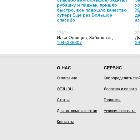
Спасибо вам большое) заказал
За
рубашку и пиджак, пришло
х
быстро, все подошло качество
Жд
супер) Еще раз Большое
д
спасибо
ас
17 Мая
29
Илья Одинцов, Хабаровск ,
Дм
1045336307
39
О НАС
СЕРВИС
О магазине
Как определить сво
ОТЗЫВЫ
Доставка и оплата
Статьи
Гарантии
Для оптовых клиентов
Условия возврата
Контакты