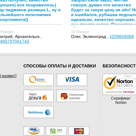
каз получил, качество
Забрал свой заказ, честно
орошее) все понравилось)
говоря, думал что качество
у пиджаков размера L, ну и
будет за такую цену не айс! Н
альнейшего пополнения
я ошибался, рубашка подошл
сортимента))
идеально, качество хорошее,
все просто супер. Планирую 
в дальнейшем заказывать у
 Января
16 Января
вас!
итрий, Архангельск ,
Олег, Зеленоград ,
1039659068
400797041743
СПОСОБЫ ОПЛАТЫ И ДОСТАВКИ
БЕЗОПАСНОСТ
й размер?
Серификат
Norton