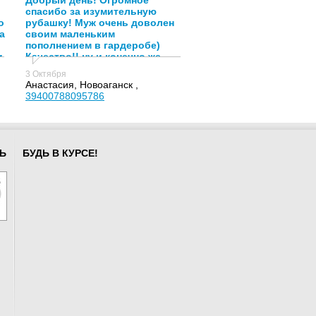
Добрый день! Огромное
спасибо за изумительную
о
рубашку! Муж очень доволен
а
своим маленьким
пополнением в гардеробе)
и
Качество!! ну и конечно же
спасибо Анастасии,за её
3 Октября
подход и помощь к клиентам!)
Анастасия, Новоаганск ,
39400788095786
Ь
БУДЬ В КУРСЕ!