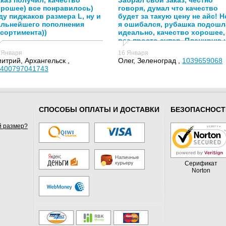
каз получил, качество
Забрал свой заказ, честно
орошее) все понравилось)
говоря, думал что качество
у пиджаков размера L, ну и
будет за такую цену не айс! Н
альнейшего пополнения
я ошибался, рубашка подошл
сортимента))
идеально, качество хорошее,
все просто супер. Планирую 
в дальнейшем заказывать у
 Января
16 Января
вас!
итрий, Архангельск ,
Олег, Зеленоград ,
1039659068
400797041743
СПОСОБЫ ОПЛАТЫ И ДОСТАВКИ
БЕЗОПАСНОСТ
й размер?
Серификат
Norton