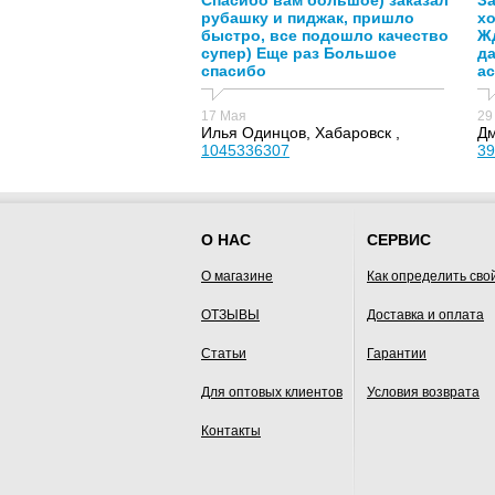
Спасибо вам большое) заказал
За
рубашку и пиджак, пришло
х
быстро, все подошло качество
Жд
супер) Еще раз Большое
д
спасибо
ас
17 Мая
29
Илья Одинцов, Хабаровск ,
Дм
1045336307
39
О НАС
СЕРВИС
О магазине
Как определить сво
ОТЗЫВЫ
Доставка и оплата
Статьи
Гарантии
Для оптовых клиентов
Условия возврата
Контакты