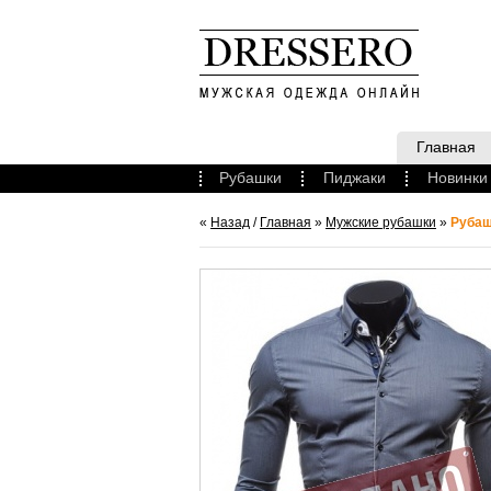
Главная
Рубашки
Пиджаки
Новинки
«
Назад
/
Главная
»
Мужские рубашки
»
Рубаш