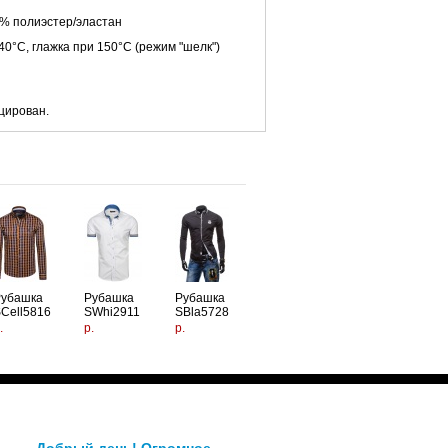
0% полиэстер/эластан
40°C, глажка при 150°C (режим "шелк")
цирован.
Рубашка
Рубашка
Рубашка
Cell5816
SWhi2911
SBla5728
.
р.
р.