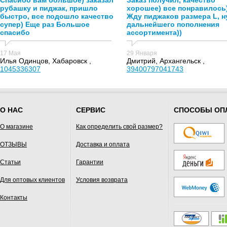
Спасибо вам большое) заказал
Заказ получил, качество
рубашку и пиджак, пришло
хорошее) все понравилось
быстро, все подошло качество
Жду пиджаков размера L, н
супер) Еще раз Большое
дальнейшего пополнения
спасибо
ассортимента))
17 Мая
29 Января
Илья Одинцов, Хабаровск ,
Дмитрий, Архангельск ,
1045336307
39400797041743
О НАС
СЕРВИС
СПОСОБЫ ОП
О магазине
Как определить свой размер?
ОТЗЫВЫ
Доставка и оплата
Статьи
Гарантии
Для оптовых клиентов
Условия возврата
Контакты