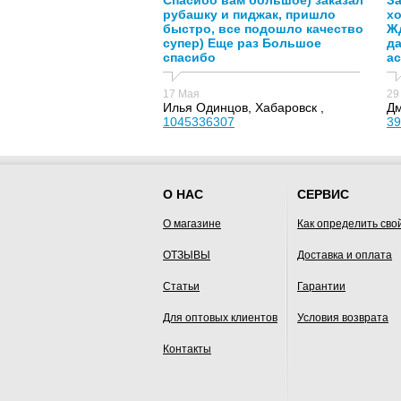
Спасибо вам большое) заказал
За
рубашку и пиджак, пришло
х
быстро, все подошло качество
Жд
супер) Еще раз Большое
д
спасибо
ас
17 Мая
29
Илья Одинцов, Хабаровск ,
Дм
1045336307
39
О НАС
СЕРВИС
О магазине
Как определить сво
ОТЗЫВЫ
Доставка и оплата
Статьи
Гарантии
Для оптовых клиентов
Условия возврата
Контакты