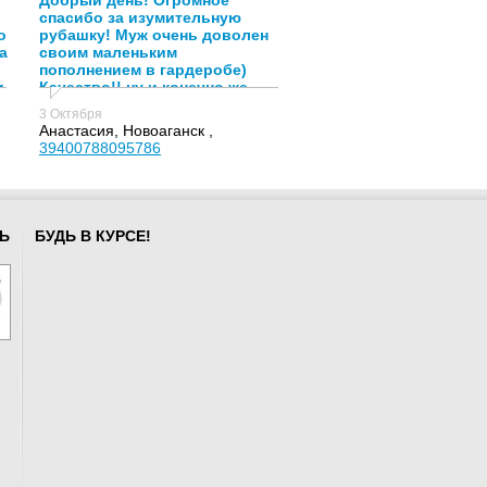
Добрый день! Огромное
спасибо за изумительную
о
рубашку! Муж очень доволен
а
своим маленьким
пополнением в гардеробе)
и
Качество!! ну и конечно же
спасибо Анастасии,за её
3 Октября
подход и помощь к клиентам!)
Анастасия, Новоаганск ,
39400788095786
Ь
БУДЬ В КУРСЕ!