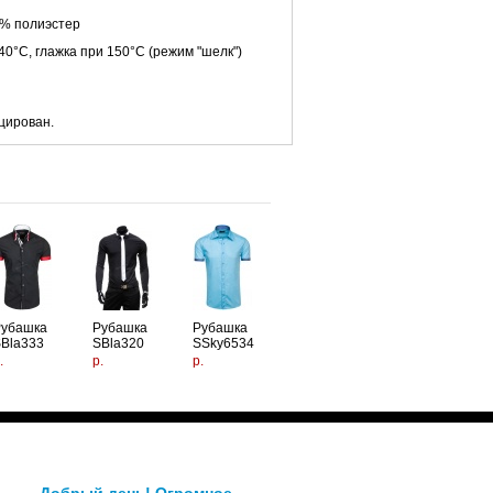
0% полиэстер
40°C, глажка при 150°C (режим "шелк")
цирован.
Рубашка
Рубашка
Рубашка
Bla333
SBla320
SSky6534
.
р.
р.