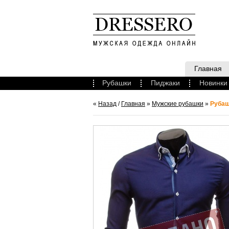
Главная
Рубашки
Пиджаки
Новинки
«
Назад
/
Главная
»
Мужские рубашки
»
Рубаш