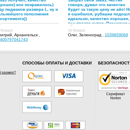
каз получил, качество
Забрал свой заказ, честно
орошее) все понравилось)
говоря, думал что качество
у пиджаков размера L, ну и
будет за такую цену не айс! Н
альнейшего пополнения
я ошибался, рубашка подошл
сортимента))
идеально, качество хорошее,
все просто супер. Планирую 
в дальнейшем заказывать у
 Января
16 Января
вас!
итрий, Архангельск ,
Олег, Зеленоград ,
1039659068
400797041743
СПОСОБЫ ОПЛАТЫ И ДОСТАВКИ
БЕЗОПАСНОСТ
й размер?
Серификат
Norton