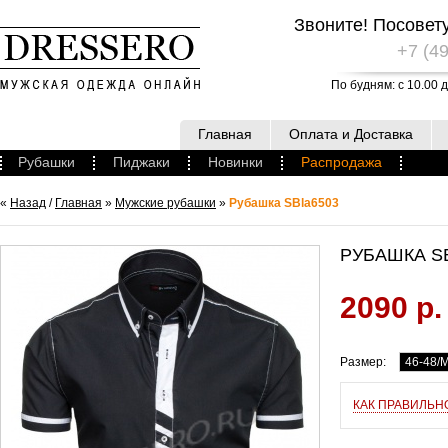
Звоните! Посовет
+7 (49
По будням: с 10.00 д
Главная
Оплата и Доставка
Рубашки
Пиджаки
Новинки
Распродажа
«
Назад
/
Главная
»
Мужские рубашки
»
Рубашка SBla6503
РУБАШКА S
2090 р.
Размер:
46-48/
КАК ПРАВИЛЬН