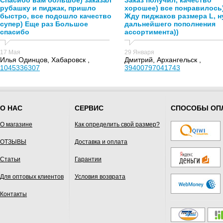
Спасибо вам большое) заказал
Заказ получил, качество
рубашку и пиджак, пришло
хорошее) все понравилось
быстро, все подошло качество
Жду пиджаков размера L, н
супер) Еще раз Большое
дальнейшего пополнения
спасибо
ассортимента))
17 Мая
29 Января
Илья Одинцов, Хабаровск ,
Дмитрий, Архангельск ,
1045336307
39400797041743
О НАС
СЕРВИС
СПОСОБЫ ОП
О магазине
Как определить свой размер?
ОТЗЫВЫ
Доставка и оплата
Статьи
Гарантии
Для оптовых клиентов
Условия возврата
Контакты