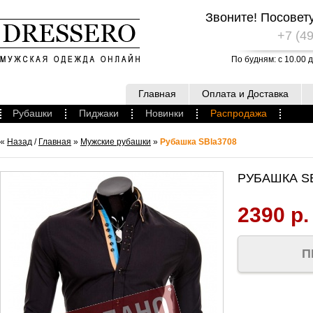
Звоните! Посовет
+7 (49
По будням: с 10.00 д
Главная
Оплата и Доставка
Рубашки
Пиджаки
Новинки
Распродажа
«
Назад
/
Главная
»
Мужские рубашки
»
Рубашка SBla3708
РУБАШКА S
2390 р.
П