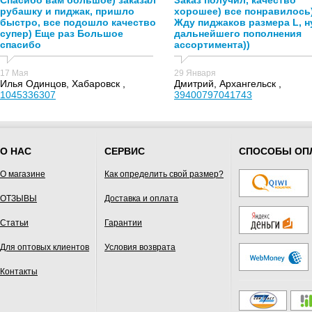
Спасибо вам большое) заказал
Заказ получил, качество
рубашку и пиджак, пришло
хорошее) все понравилось
быстро, все подошло качество
Жду пиджаков размера L, н
супер) Еще раз Большое
дальнейшего пополнения
спасибо
ассортимента))
17 Мая
29 Января
Илья Одинцов, Хабаровск ,
Дмитрий, Архангельск ,
1045336307
39400797041743
О НАС
СЕРВИС
СПОСОБЫ ОП
О магазине
Как определить свой размер?
ОТЗЫВЫ
Доставка и оплата
Статьи
Гарантии
Для оптовых клиентов
Условия возврата
Контакты