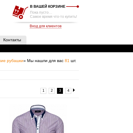
В ВАШЕЙ КОРЗИНЕ
Пока пусто…
Самое время что-то купить!
Вход для клиентов
Контакты
кие рубашки
» Мы нашли для вас
81
шт.
1
2
3
4