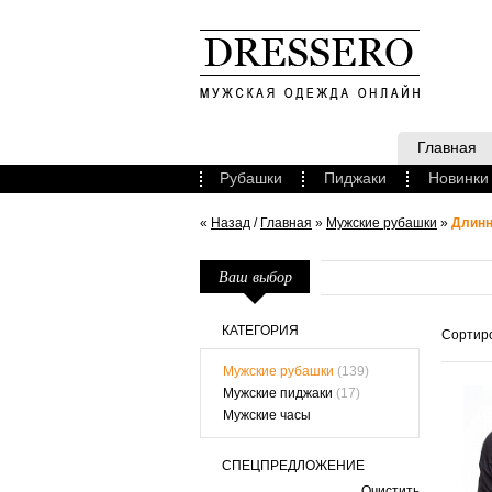
Главная
Рубашки
Пиджаки
Новинки
«
Назад
/
Главная
»
Мужские рубашки
»
Длинн
Ваш выбор
КАТЕГОРИЯ
Сортиро
Мужские рубашки
(139)
Мужские пиджаки
(17)
Мужские часы
СПЕЦПРЕДЛОЖЕНИЕ
Очистить