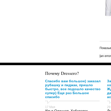
Показыв
[an erro
Почему Dressero?
Спасибо вам большое) заказал
За
рубашку и пиджак, пришло
х
быстро, все подошло качество
Жд
супер) Еще раз Большое
д
спасибо
ас
17 Мая
29
Илья Одинцов, Хабаровск ,
Дм