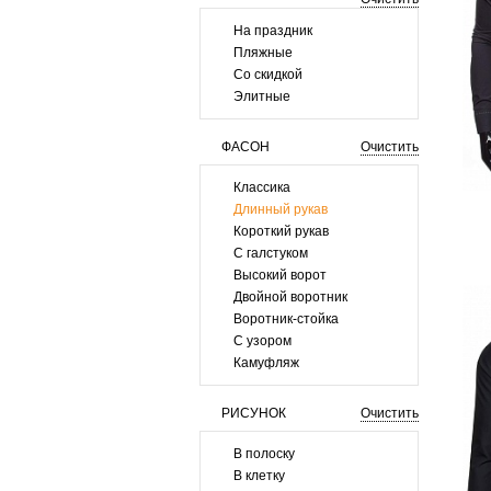
На праздник
Пляжные
Со скидкой
Элитные
ФАСОН
Очистить
Классика
Длинный рукав
Короткий рукав
С галстуком
Высокий ворот
Двойной воротник
Воротник-стойка
С узором
Камуфляж
РИСУНОК
Очистить
В полоску
В клетку