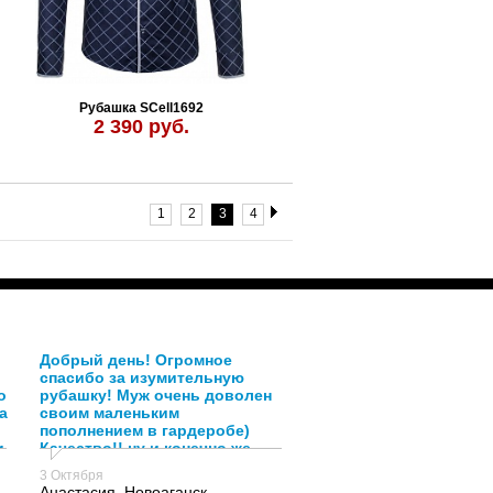
Рубашка SCell1692
2 390 руб.
1
2
3
4
Добрый день! Огромное
спасибо за изумительную
о
рубашку! Муж очень доволен
а
своим маленьким
пополнением в гардеробе)
и
Качество!! ну и конечно же
спасибо Анастасии,за её
3 Октября
подход и помощь к клиентам!)
Анастасия, Новоаганск ,