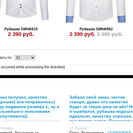
Рубашка SWhi6910
Рубашка SWhi6962
2 390 руб.
2 390 руб.
2 390 руб.
ать по:
r occurred while processing the directive]
каз получил, качество
Забрал свой заказ, честно
орошее) все понравилось)
говоря, думал что качество
у пиджаков размера L, ну и
будет за такую цену не айс! Н
альнейшего пополнения
я ошибался, рубашка подошл
сортимента))
идеально, качество хорошее,
все просто супер. Планирую 
в дальнейшем заказывать у
 Января
16 Января
вас!
итрий, Архангельск ,
Олег, Зеленоград ,
1039659068