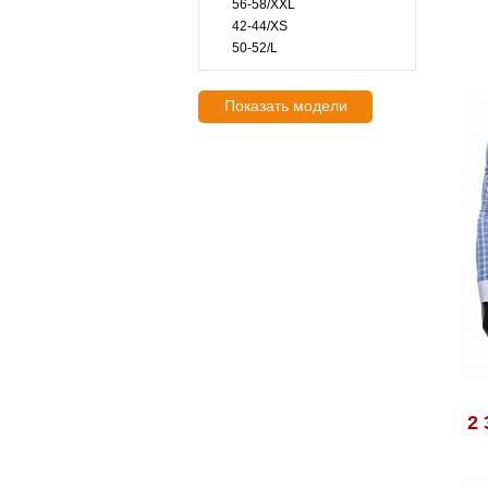
56-58/XXL
42-44/XS
50-52/L
Показать модели
2 